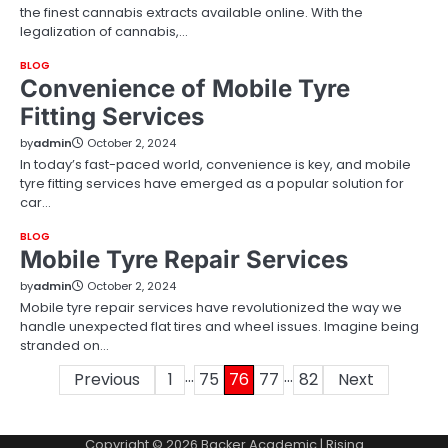
the finest cannabis extracts available online. With the
legalization of cannabis,…
BLOG
Convenience of Mobile Tyre
Fitting Services
by
admin
October 2, 2024
In today’s fast-paced world, convenience is key, and mobile
tyre fitting services have emerged as a popular solution for
car…
BLOG
Mobile Tyre Repair Services
by
admin
October 2, 2024
Mobile tyre repair services have revolutionized the way we
handle unexpected flat tires and wheel issues. Imagine being
stranded on…
…
…
Posts
Previous
1
75
76
77
82
Next
pagination
Copyright © 2026
Backer Academic
| Rising