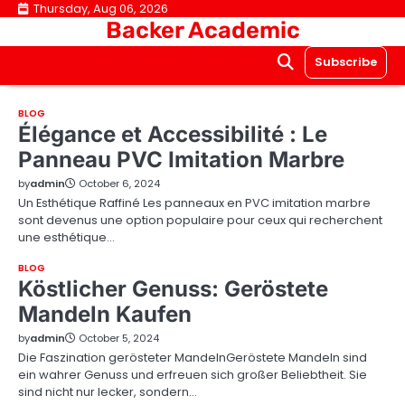
Skip
Thursday, Aug 06, 2026
Backer Academic
to
content
Subscribe
BLOG
Élégance et Accessibilité : Le
Panneau PVC Imitation Marbre
by
admin
October 6, 2024
Un Esthétique Raffiné Les panneaux en PVC imitation marbre
sont devenus une option populaire pour ceux qui recherchent
une esthétique…
BLOG
Köstlicher Genuss: Geröstete
Mandeln Kaufen
by
admin
October 5, 2024
Die Faszination gerösteter MandelnGeröstete Mandeln sind
ein wahrer Genuss und erfreuen sich großer Beliebtheit. Sie
sind nicht nur lecker, sondern…