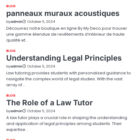
BLOG
panneaux muraux acoustiques
by
admin
October 5, 2024
Découvrez notre boutique en ligne By My Deco pour trouver
une gamme étendue de revêtements d’intérieur de haute
qualité et…
BLOG
Understanding Legal Principles
by
admin
October 5, 2024
Law tutoring provides students with personalized guidance to
navigate the complex world of legal studies. With the vast
array of…
BLOG
The Role of a Law Tutor
by
admin
October 5, 2024
A law tutor plays a crucial role in shaping the understanding
and application of legal principles among students. Their
expertise…