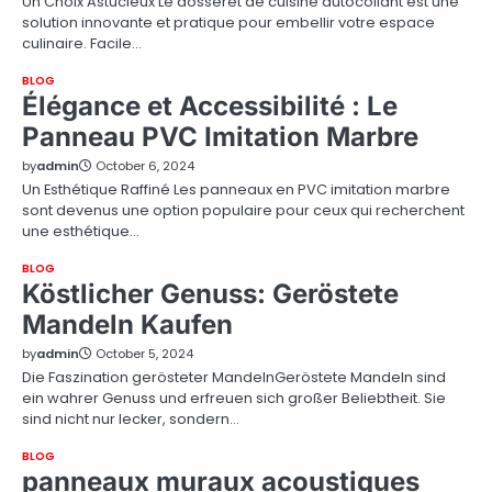
Un Choix Astucieux Le dosseret de cuisine autocollant est une
solution innovante et pratique pour embellir votre espace
culinaire. Facile…
BLOG
Élégance et Accessibilité : Le
Panneau PVC Imitation Marbre
by
admin
October 6, 2024
Un Esthétique Raffiné Les panneaux en PVC imitation marbre
sont devenus une option populaire pour ceux qui recherchent
une esthétique…
BLOG
Köstlicher Genuss: Geröstete
Mandeln Kaufen
by
admin
October 5, 2024
Die Faszination gerösteter MandelnGeröstete Mandeln sind
ein wahrer Genuss und erfreuen sich großer Beliebtheit. Sie
sind nicht nur lecker, sondern…
BLOG
panneaux muraux acoustiques