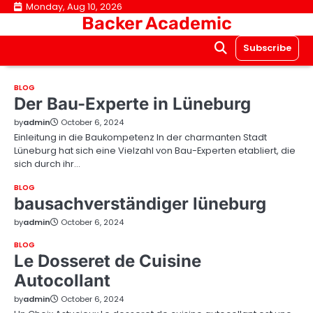
Skip
Monday, Aug 10, 2026
Backer Academic
to
content
Subscribe
BLOG
Der Bau-Experte in Lüneburg
by
admin
October 6, 2024
Einleitung in die Baukompetenz In der charmanten Stadt
Lüneburg hat sich eine Vielzahl von Bau-Experten etabliert, die
sich durch ihr…
BLOG
bausachverständiger lüneburg
by
admin
October 6, 2024
BLOG
Le Dosseret de Cuisine
Autocollant
by
admin
October 6, 2024