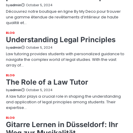
by
admin
October 5, 2024
Découvrez notre boutique en ligne By My Deco pour trouver
une gamme étendue de revêtements d’intérieur de haute
qualité et…
BLOG
Understanding Legal Principles
by
admin
October 5, 2024
Law tutoring provides students with personalized guidance to
navigate the complex world of legal studies. With the vast
array of…
BLOG
The Role of a Law Tutor
by
admin
October 5, 2024
A law tutor plays a crucial role in shaping the understanding
and application of legal principles among students. Their
expertise…
BLOG
Gitarre Lernen in Düsseldorf: Ihr
Weg zur Musikalität