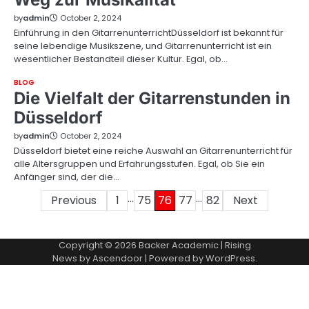
by
admin
October 2, 2024
Einführung in den GitarrenunterrichtDüsseldorf ist bekannt für
seine lebendige Musikszene, und Gitarrenunterricht ist ein
wesentlicher Bestandteil dieser Kultur. Egal, ob…
BLOG
Die Vielfalt der Gitarrenstunden in
Düsseldorf
by
admin
October 2, 2024
Düsseldorf bietet eine reiche Auswahl an Gitarrenunterricht für
alle Altersgruppen und Erfahrungsstufen. Egal, ob Sie ein
Anfänger sind, der die…
…
…
Posts
Previous
1
75
76
77
82
Next
pagination
Copyright © 2026
Backer Academic
| Rising
News by
Ascendoor
| Powered by
WordPress
.