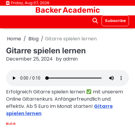
Skip
Friday, Aug 07, 2026
Backer Academic
to
content
Subscribe
Home
Blog
Gitarre spielen lernen
Gitarre spielen lernen
December 25, 2024
by
admin
Erfolgreich Gitarre spielen lernen
mit unserem
Online Gitarrenkurs. Anfängerfreundlich und
effektiv. Ab 5 Euro im Monat starten!
Gitarre
spielen lernen
BLOG